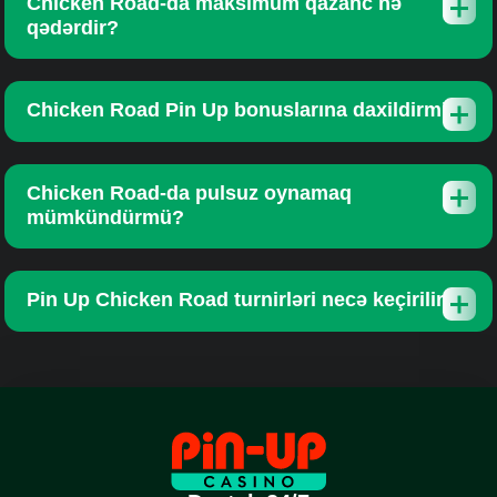
Chicken Road-da maksimum qazanc nə
qədərdir?
Chicken Road Pin Up bonuslarına daxildirmi?
Chicken Road-da pulsuz oynamaq
mümkündürmü?
Pin Up Chicken Road turnirləri necə keçirilir?