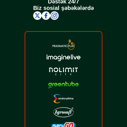
Dəstək 24/7
Biz sosial şəbəkələrdə