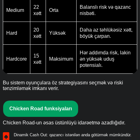
22
Balanslı risk və qazanc
Medium
Orta
xətt
nisbəti.
20
Daha az təhlükəsiz xətt,
Hard
Yüksək
xətt
böyük çarpan.
Hər addımda risk, lakin
15
Hardcore
Maksimum
ən yüksək uduş
xətt
potensialı.
Bu sistem oyunçulara öz strategiyasını seçmək və riski
tənzimləmək imkanı verir.
Chicken Road funksiyaları
Chicken Road-un əsas üstünlüyü idarəetmə azadlığıdır.
Dinamik Cash Out: qazancı istənilən anda götürmək mümkündür.